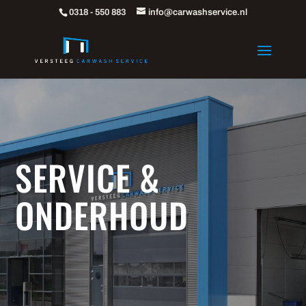
0318 - 550 883
info@carwashservice.nl
SERVICE &
ONDERHOUD