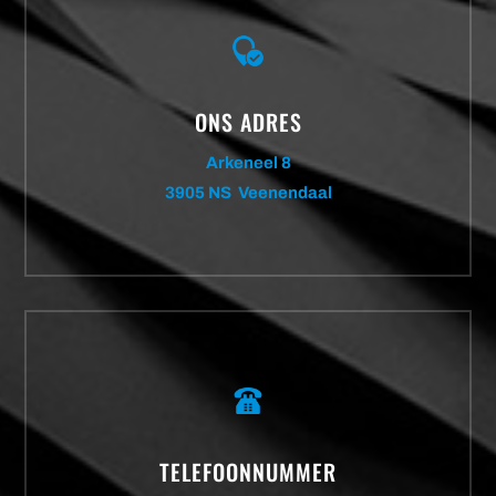
ONS ADRES
Arkeneel 8
3905 NS Veenendaal
TELEFOONNUMMER