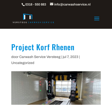
0318 - 550 883
info@carwashservice.nl
Project Korf Rhenen
door
Carwash Service Versteeg
|
jul 7, 2023
|
Uncategorized